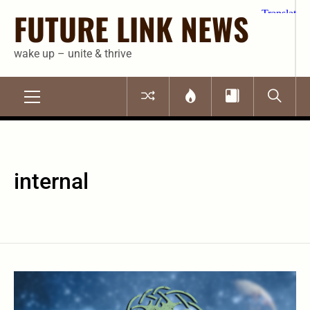
Skip
FUTURE LINK NEWS
to
content
wake up – unite & thrive
Primary
Menu
internal