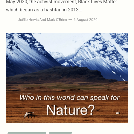
May 2020, the activist movement, Black Lives Matter,
which began as a hashtag in 2013...
Joëlle Hervic
And
Mark O'Brien
6 August 2020