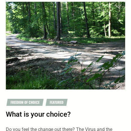
FREEDOM OF CHOICE
FEATURED
What is your choice?
Do you feel the change out there? The Virus and the