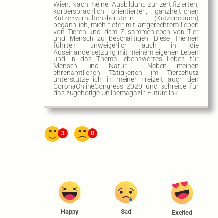
Wien. Nach meiner Ausbildung zur zertifizierten,
körpersprachlich orientierten, ganzheitlichen
Katzenverhaltensberaterin (Katzencoach)
begann ich, mich tiefer mit artgerechtem Leben
von Tieren und dem Zusammenleben von Tier
und Mensch zu beschäftigen. Diese Themen
führten unweigerlich auch in die
Auseinandersetzung mit meinem eigenen Leben
und in das Thema lebenswertes Leben für
Mensch und Natur. Neben meinen
ehrenamtlichen Tätigkeiten im Tierschutz
unterstütze ich in meiner Freizeit auch den
CoronaOnlineCongress 2020 und schreibe für
das zugehörige Onlinemagazin Futurelink.
3
0
Happy
Sad
Excited