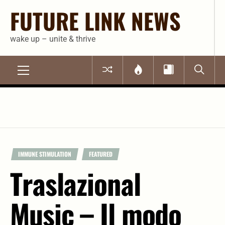
Skip
FUTURE LINK NEWS
to
content
wake up – unite & thrive
Primary
Menu
IMMUNE STIMULATION
FEATURED
Traslazional
Music – Il modo