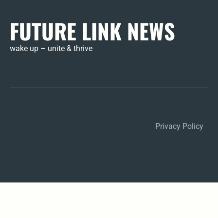
FUTURE LINK NEWS
wake up – unite & thrive
Mem
Pas
Pro
Su
Logi
Res
HE
Privacy Policy