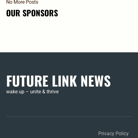
No More Posts
OUR SPONSORS
FUTURE LINK NEWS
wake up – unite & thrive
Mem
Pas
Pro
Su
Logi
Res
HE
Privacy Policy