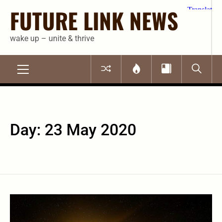
Skip
FUTURE LINK NEWS
to
content
wake up – unite & thrive
Primary
Menu
Day:
23 May 2020