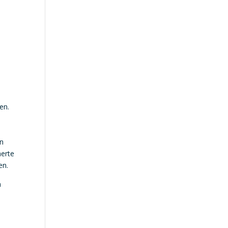
en.
en
herte
en.
n