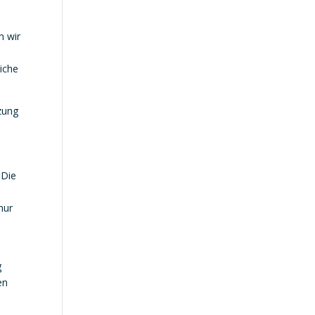
n wir
liche
tzung
 Die
nur
g
en